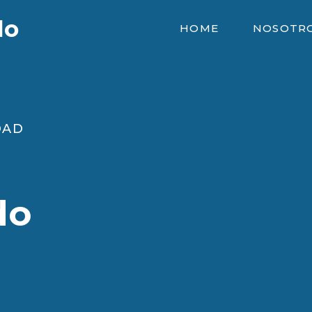
do
HOME
NOSOTR
DAD
do