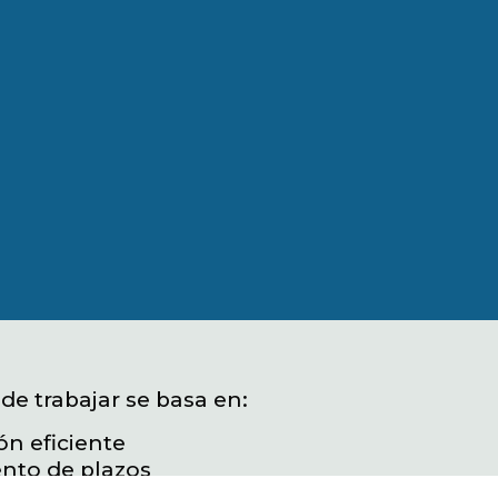
de trabajar se basa en:
ón eficiente
nto de plazos
en el transporte