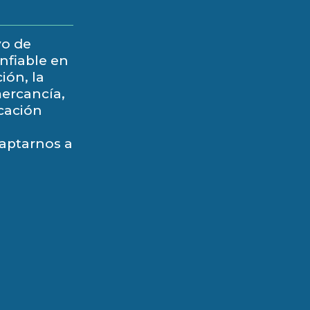
vo de
onfiable en
ión, la
mercancía,
cación
daptarnos a